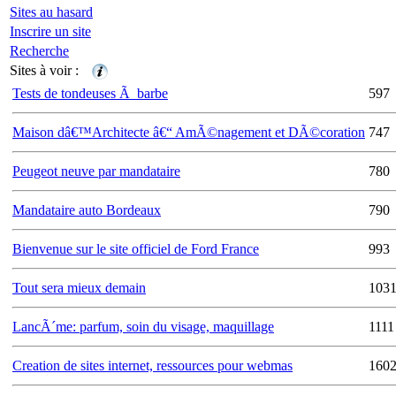
Sites au hasard
Inscrire un site
Recherche
Sites à voir :
Tests de tondeuses Ã barbe
597
Maison dâ€™Architecte â€“ AmÃ©nagement et DÃ©coration
747
Peugeot neuve par mandataire
780
Mandataire auto Bordeaux
790
Bienvenue sur le site officiel de Ford France
993
Tout sera mieux demain
103
LancÃ´me: parfum, soin du visage, maquillage
1111
Creation de sites internet, ressources pour webmas
160