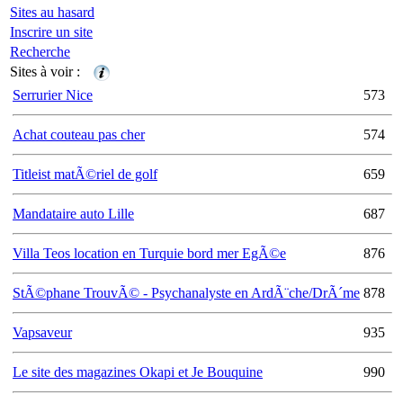
Sites au hasard
Inscrire un site
Recherche
Sites à voir :
Serrurier Nice
573
Achat couteau pas cher
574
Titleist matÃ©riel de golf
659
Mandataire auto Lille
687
Villa Teos location en Turquie bord mer EgÃ©e
876
StÃ©phane TrouvÃ© - Psychanalyste en ArdÃ¨che/DrÃ´me
878
Vapsaveur
935
Le site des magazines Okapi et Je Bouquine
990