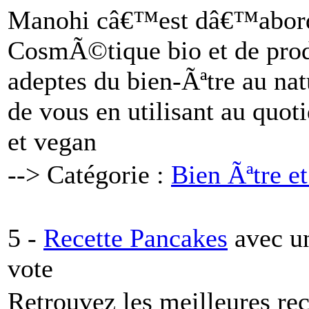
Manohi câ€™est dâ€™abord
CosmÃ©tique bio et de prod
adeptes du bien-Ãªtre au nat
de vous en utilisant au quot
et vegan
--> Catégorie :
Bien Ãªtre 
5 -
Recette Pancakes
avec u
vote
Retrouvez les meilleures rec