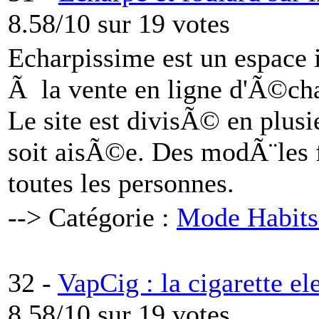
8.58/10 sur 19 votes
Echarpissime est un espace
Ã la vente en ligne d'Ã©cha
Le site est divisÃ© en plusi
soit aisÃ©e. Des modÃ¨les 
toutes les personnes.
--> Catégorie :
Mode Habits
32 -
VapCig : la cigarette el
8.58/10 sur 19 votes