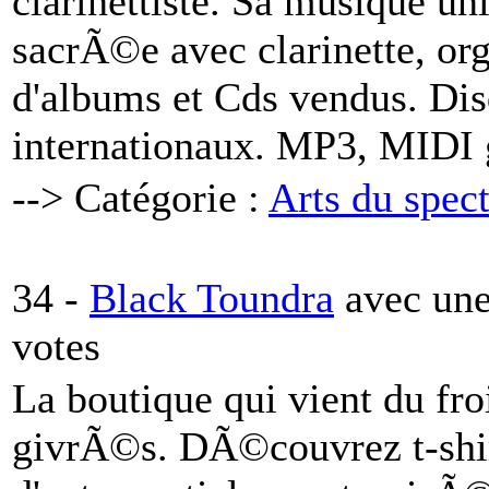
clarinettiste. Sa musique u
sacrÃ©e avec clarinette, or
d'albums et Cds vendus. Dis
internationaux. MP3, MIDI g
--> Catégorie :
Arts du spec
34 -
Black Toundra
avec un
votes
La boutique qui vient du fr
givrÃ©s. DÃ©couvrez t-shirt