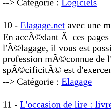
--> Catégorie :
Logiciels
10 -
Elagage.net
avec une m
En accÃ©dant Ã ces pages qu
l'Ã©lagage, il vous est poss
profession mÃ©connue de l'
spÃ©cificitÃ© est d'exercer
--> Catégorie :
Elagage
11 -
L'occasion de lire : liv