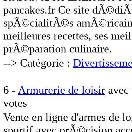
pancakes.fr Ce site dÃ©di
spÃ©cialitÃ©s amÃ©ricaines
meilleures recettes, ses mei
prÃ©paration culinaire.
--> Catégorie :
Divertisseme
6 -
Armurerie de loisir
avec
votes
Vente en ligne d'armes de loi
sportif avec prÃ©cision accr