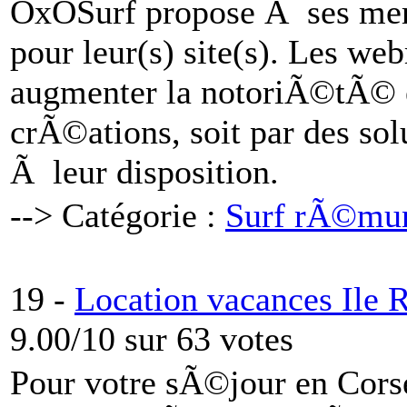
OxOSurf propose Ã ses mem
pour leur(s) site(s). Les we
augmenter la notoriÃ©tÃ© et
crÃ©ations, soit par des sol
Ã leur disposition.
--> Catégorie :
Surf rÃ©m
19 -
Location vacances Ile 
9.00/10 sur 63 votes
Pour votre sÃ©jour en Cors