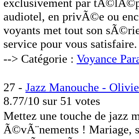
exclusivement par tÃ©lÃ©ph
audiotel, en privÃ©e ou en
voyants met tout son sÃ©ri
service pour vous satisfaire.
--> Catégorie :
Voyance Par
27 -
Jazz Manouche - Olivie
8.77/10 sur 51 votes
Mettez une touche de jazz 
Ã©vÃ¨nements ! Mariage, so