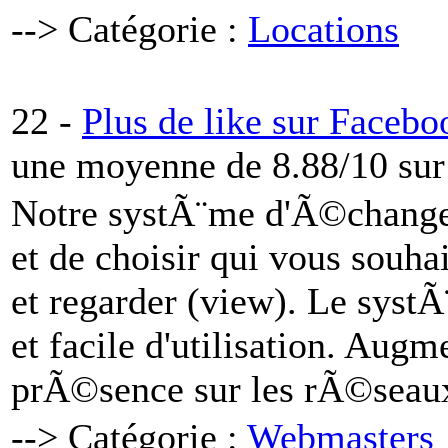
--> Catégorie :
Locations
22 -
Plus de like sur Faceb
une moyenne de 8.88/10 sur
Notre systÃ¨me d'Ã©change
et de choisir qui vous souhai
et regarder (view). Le syst
et facile d'utilisation. Aug
prÃ©sence sur les rÃ©seau
--> Catégorie :
Webmasters