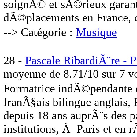
soignÃ© et sÃ©rieux garanti.
dÃ©placements en France, c
--> Catégorie :
Musique
28 -
Pascale RibardiÃ¨re - P
moyenne de 8.71/10 sur 7 v
Formatrice indÃ©pendante e
franÃ§ais bilingue anglais, 
depuis 18 ans auprÃ¨s des par
institutions, Ã Paris et en 