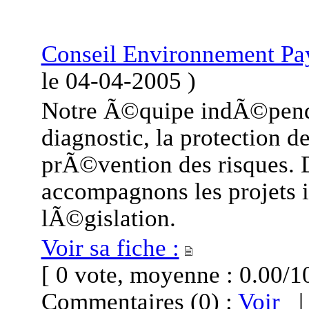
Conseil Environnement Pay
le
04-04-2005
)
Notre Ã©quipe indÃ©penda
diagnostic, la protection d
prÃ©vention des risques.
accompagnons les projets in
lÃ©gislation.
Voir sa fiche :
[ 0 vote, moyenne : 0.00
Commentaires (0) :
Voir