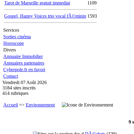
Tarot de Marseille gratuit immediat
1109
Gospel, Happy Voices trio vocal fÃ©minin
1593
Services
Sorties cinéma
Horoscope
Divers
Annuaire Immobilier
Annuaires partenaires
Cyberpole.fr en favori
Contact
Vendredi 07 Août 2026
3184 sites inscrits
414 rubriques
Accueil
=>
Environnement
9 
DÃ©chets
(
329
)