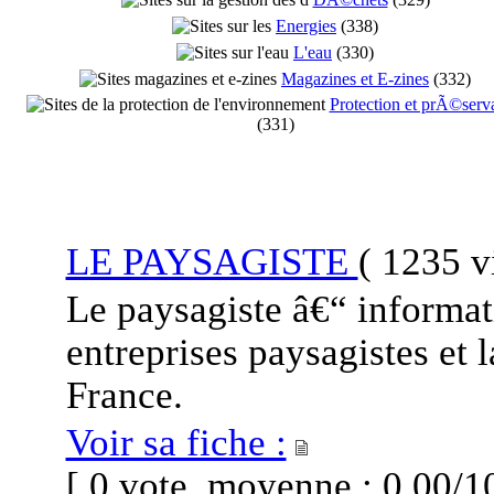
Energies
(
338
)
L'eau
(
330
)
Magazines et E-zines
(
332
)
Protection et prÃ©serv
(
331
)
LE PAYSAGISTE
(
1235 vi
Le paysagiste â€“ informat
entreprises paysagistes et
France.
Voir sa fiche :
[ 0 vote, moyenne : 0.00