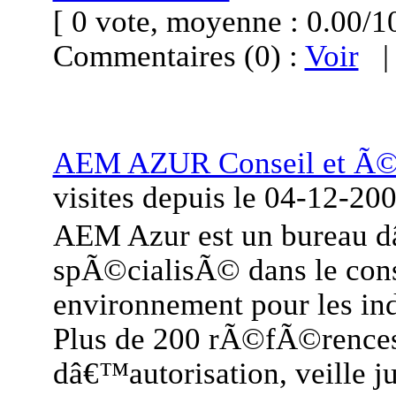
[ 0 vote, moyenne : 0.00
Commentaires (0) :
Voir
AEM AZUR Conseil et Ã©t
visites
depuis le
04-12-20
AEM Azur est un bureau 
spÃ©cialisÃ© dans le cons
environnement pour les indu
Plus de 200 rÃ©fÃ©rence
dâ€™autorisation, veille j