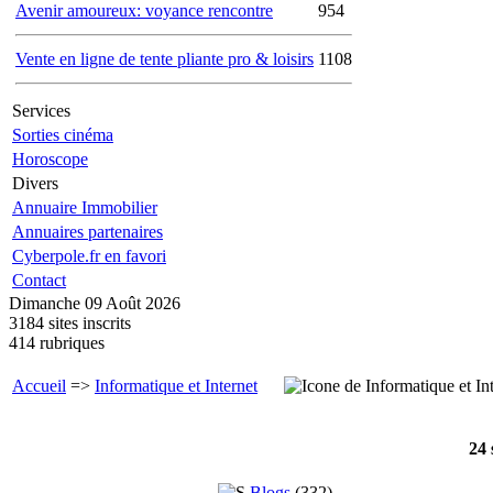
Avenir amoureux: voyance rencontre
954
Vente en ligne de tente pliante pro & loisirs
1108
Services
Sorties cinéma
Horoscope
Divers
Annuaire Immobilier
Annuaires partenaires
Cyberpole.fr en favori
Contact
Dimanche 09 Août 2026
3184 sites inscrits
414 rubriques
Accueil
=>
Informatique et Internet
24 
Blogs
(
332
)