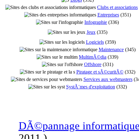
Clubs et associations
Entreprises
(
351
)
Infographie
(
336
)
Jeux
(
335
)
Logiciels
(
359
)
Maintenance
(
345
)
MultimÃ©dia
(
339
)
Offshore
(
331
)
Piratage et sÃ©curitÃ©
(
332
)
Services aux webmasters
(
3
SystÃ¨mes d'exploitation
(
332
)
DÃ©pannage informatiqu
2011
)