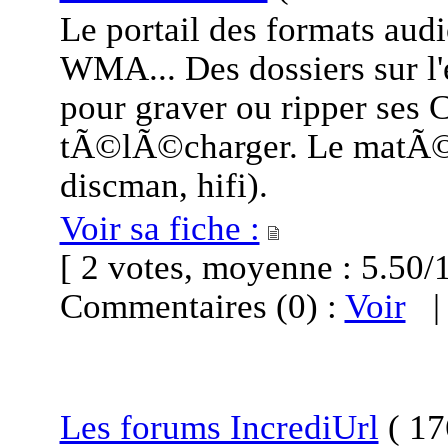
Le portail des formats au
WMA... Des dossiers sur l
pour graver ou ripper ses 
tÃ©lÃ©charger. Le matÃ©r
discman, hifi).
Voir sa fiche :
[ 2 votes, moyenne : 5.5
Commentaires (0) :
Voir
Les forums IncrediUrl
(
176