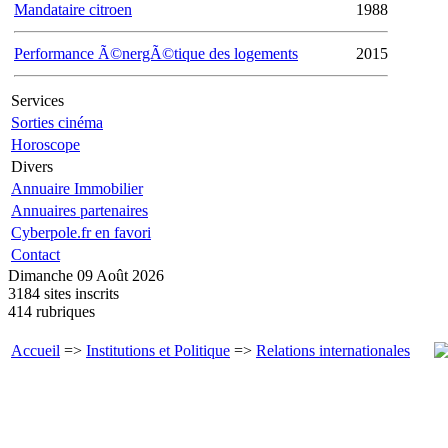
Mandataire citroen
1988
Performance Ã©nergÃ©tique des logements
2015
Services
Sorties cinéma
Horoscope
Divers
Annuaire Immobilier
Annuaires partenaires
Cyberpole.fr en favori
Contact
Dimanche 09 Août 2026
3184 sites inscrits
414 rubriques
Accueil
=>
Institutions et Politique
=>
Relations internationales