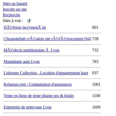
Sites au hasard
Inscrire un site
Recherche
Sites à voir :
DÃ©fense lacrymogÃ¨ne
601
Cheapsitebab crÃ©ation site rÃ©fÃ©rencement [64]
728
MÃ©decin nutritionniste Ã Lyon
732
Mandataire auto Lyon
783
Lisbonne Collection - Location d'appartements haut
937
Kelassur.com : Comparaison d'assurances
1061
Vente en ligne de tente pliante pro & loisirs
1108
Entreprise de nettoyage Lyon
1609