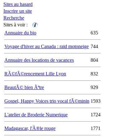
Sites au hasard
Inscrire un site
Recherche
Sites à voir :
Annuaire du bio
635
Voyage d'hiver au Canada : raid motoneige
744
Annuaire des locations de vacances
804
RÃ©fÃ©rencement Lille Lyon
832
BeautÃ© bien Ãªtre
929
Gospel, Happy Voices trio vocal fÃ©minin
1593
L'atelier de Broderie Numerique
1724
Madagascar, l'Ã®le rouge
1771