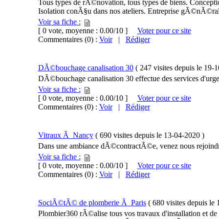
Tous types de rÃ©novation, tous types de biens. Conceptio
Isolation conÃ§u dans nos ateliers. Entreprise gÃ©nÃ©ral
Voir sa fiche :
[ 0 vote, moyenne : 0.00/10 ]
Voter pour ce site
Commentaires (0) :
Voir
|
Rédiger
DÃ©bouchage canalisation 30
(
247 visites
depuis le
19-1
DÃ©bouchage canalisation 30 effectue des services d'urge
Voir sa fiche :
[ 0 vote, moyenne : 0.00/10 ]
Voter pour ce site
Commentaires (0) :
Voir
|
Rédiger
Vitraux Ã Nancy
(
690 visites
depuis le
13-04-2020
)
Dans une ambiance dÃ©contractÃ©e, venez nous rejoindre 
Voir sa fiche :
[ 0 vote, moyenne : 0.00/10 ]
Voter pour ce site
Commentaires (0) :
Voir
|
Rédiger
SociÃ©tÃ© de plomberie Ã Paris
(
680 visites
depuis le
Plombier360 rÃ©alise tous vos travaux d'installation et d