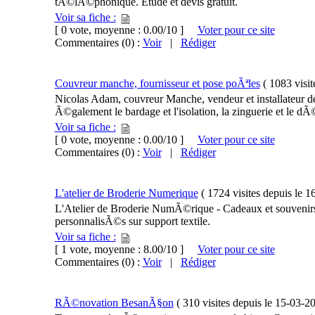
tÃ©lÃ©phonique. Etude et devis gratuit.
Voir sa fiche :
[ 0 vote, moyenne : 0.00/10 ]
Voter pour ce site
Commentaires (0) :
Voir
|
Rédiger
Couvreur manche, fournisseur et pose poÃªles
(
1083 visit
Nicolas Adam, couvreur Manche, vendeur et installateur de
Ã©galement le bardage et l'isolation, la zinguerie et le d
Voir sa fiche :
[ 0 vote, moyenne : 0.00/10 ]
Voter pour ce site
Commentaires (0) :
Voir
|
Rédiger
L'atelier de Broderie Numerique
(
1724 visites
depuis le
1
L'Atelier de Broderie NumÃ©rique - Cadeaux et souvenir
personnalisÃ©s sur support textile.
Voir sa fiche :
[ 1 vote, moyenne : 8.00/10 ]
Voter pour ce site
Commentaires (0) :
Voir
|
Rédiger
RÃ©novation BesanÃ§on
(
310 visites
depuis le
15-03-2