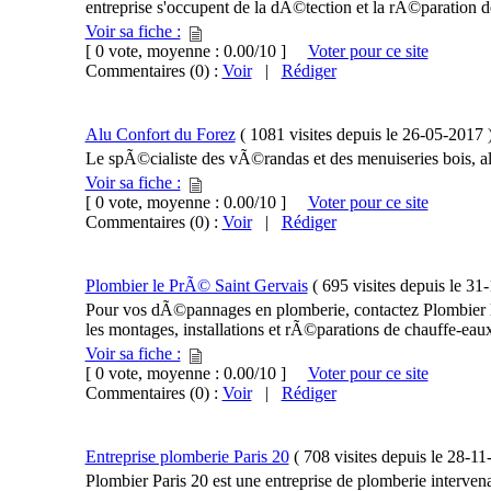
entreprise s'occupent de la dÃ©tection et la rÃ©paration des
Voir sa fiche :
[ 0 vote, moyenne : 0.00/10 ]
Voter pour ce site
Commentaires (0) :
Voir
|
Rédiger
Alu Confort du Forez
(
1081 visites
depuis le
26-05-2017
Le spÃ©cialiste des vÃ©randas et des menuiseries bois, 
Voir sa fiche :
[ 0 vote, moyenne : 0.00/10 ]
Voter pour ce site
Commentaires (0) :
Voir
|
Rédiger
Plombier le PrÃ© Saint Gervais
(
695 visites
depuis le
31-
Pour vos dÃ©pannages en plomberie, contactez Plombier l
les montages, installations et rÃ©parations de chauffe-eaux 
Voir sa fiche :
[ 0 vote, moyenne : 0.00/10 ]
Voter pour ce site
Commentaires (0) :
Voir
|
Rédiger
Entreprise plomberie Paris 20
(
708 visites
depuis le
28-11
Plombier Paris 20 est une entreprise de plomberie interve