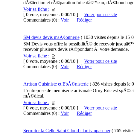
dÃ©tection et rÃ©paration fuite dâ€™eau, dÃ©bouchage c
Voir sa fiche :
[ 0 vote, moyenne : 0.00/10 ]
Voter pour ce site
Commentaires (0) :
Voir
|
Rédiger
SM devis-devis maÃ§onnerie
(
1030 visites
depuis le
15-
SM Devis vous offre la possibilitÃ© de recevoir jusquâ€™Ã
recevoir plusieurs devis rÃ©pondant Ã votre demande.
Voir sa fiche :
[ 0 vote, moyenne : 0.00/10 ]
Voter pour ce site
Commentaires (0) :
Voir
|
Rédiger
Artisan Cuisiniste et EbÃ©nisterie
(
826 visites
depuis le
0
L'entreprise de menuiserie artisanale Orny Eric est spÃ©ci
mÃ©dical.
Voir sa fiche :
[ 0 vote, moyenne : 0.00/10 ]
Voter pour ce site
Commentaires (0) :
Voir
|
Rédiger
Serrurier la Celle Saint Cloud : lartisanpascher
(
765 visite