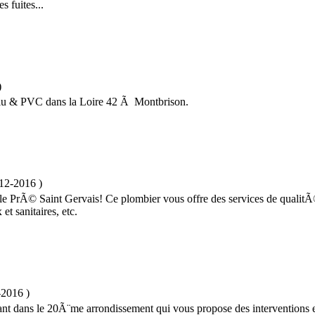
 fuites...
)
alu & PVC dans la Loire 42 Ã Montbrison.
12-2016
)
e PrÃ© Saint Gervais! Ce plombier vous offre des services de qualit
et sanitaires, etc.
-2016
)
nant dans le 20Ã¨me arrondissement qui vous propose des interventions e