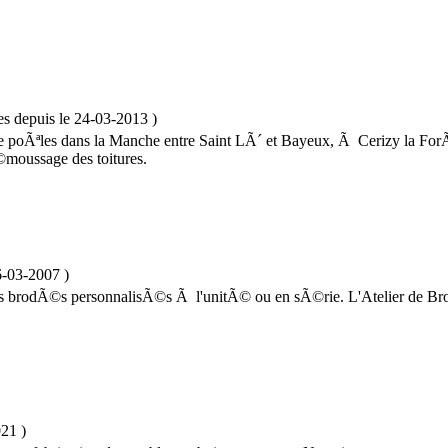
es
depuis le
24-03-2013
)
 poÃªles dans la Manche entre Saint LÃ´ et Bayeux, Ã Cerizy la ForÃª
Ã©moussage des toitures.
6-03-2007
)
s brodÃ©s personnalisÃ©s Ã l'unitÃ© ou en sÃ©rie. L'Atelier de Br
021
)