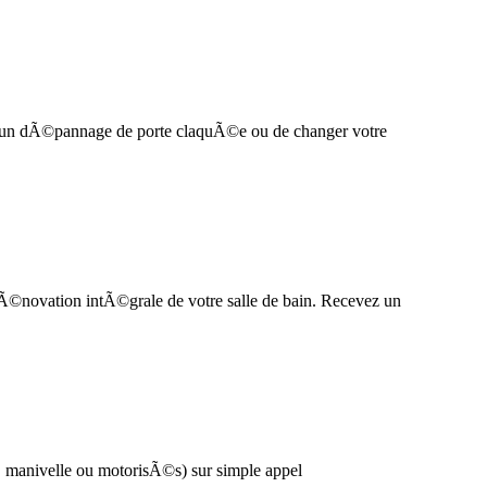
e un dÃ©pannage de porte claquÃ©e ou de changer votre
rÃ©novation intÃ©grale de votre salle de bain. Recevez un
(Ã manivelle ou motorisÃ©s) sur simple appel