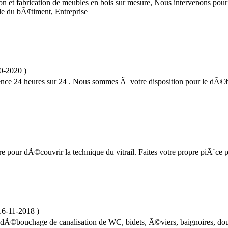
n et fabrication de meubles en bois sur mesure, Nous intervenons pour
e du bÃ¢timent, Entreprise
0-2020
)
nce 24 heures sur 24 . Nous sommes Ã votre disposition pour le dÃ©bou
pour dÃ©couvrir la technique du vitrail. Faites votre propre piÃ¨ce 
16-11-2018
)
e dÃ©bouchage de canalisation de WC, bidets, Ã©viers, baignoires, douc