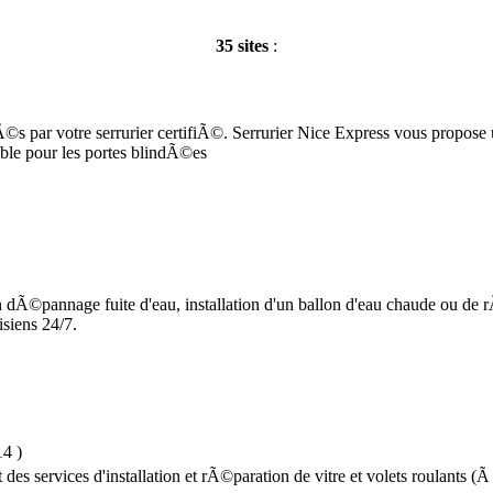
35 sites
:
s par votre serrurier certifiÃ©. Serrurier Nice Express vous propos
ible pour les portes blindÃ©es
 dÃ©pannage fuite d'eau, installation d'un ballon d'eau chaude ou de 
isiens 24/7.
14
)
es services d'installation et rÃ©paration de vitre et volets roulants 