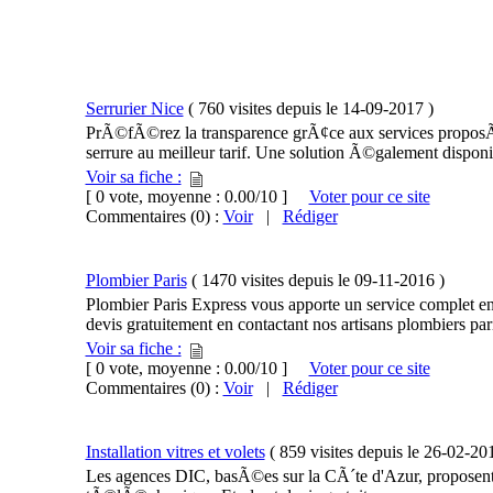
Serrurier Nice
(
760 visites
depuis le
14-09-2017
)
PrÃ©fÃ©rez la transparence grÃ¢ce aux services proposÃ©
serrure au meilleur tarif. Une solution Ã©galement dispon
Voir sa fiche :
[ 0 vote, moyenne : 0.00/10 ]
Voter pour ce site
Commentaires (0) :
Voir
|
Rédiger
Plombier Paris
(
1470 visites
depuis le
09-11-2016
)
Plombier Paris Express vous apporte un service complet en
devis gratuitement en contactant nos artisans plombiers par
Voir sa fiche :
[ 0 vote, moyenne : 0.00/10 ]
Voter pour ce site
Commentaires (0) :
Voir
|
Rédiger
Installation vitres et volets
(
859 visites
depuis le
26-02-20
Les agences DIC, basÃ©es sur la CÃ´te d'Azur, proposent d