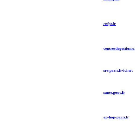
cnfpt.fr
centresdegestion.o
srv.paris.fr/icinet
sante.gouv.fr
ap-hop-paris.fr