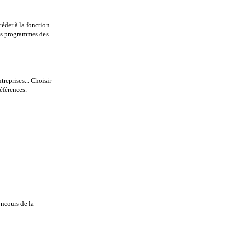
céder à la fonction
les programmes des
treprises... Choisir
éférences.
oncours de la