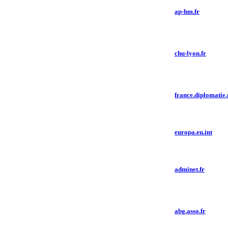
ap-hm.fr
chu-lyon.fr
france.diplomatie.
europa.eu.int
adminet.fr
abg.asso.fr