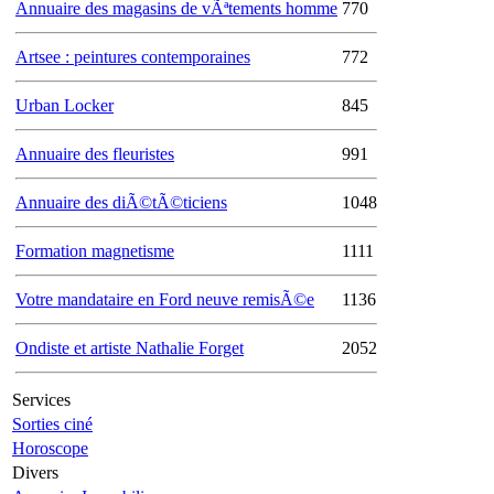
Annuaire des magasins de vÃªtements homme
770
Artsee : peintures contemporaines
772
Urban Locker
845
Annuaire des fleuristes
991
Annuaire des diÃ©tÃ©ticiens
1048
Formation magnetisme
1111
Votre mandataire en Ford neuve remisÃ©e
1136
Ondiste et artiste Nathalie Forget
2052
Services
Sorties ciné
Horoscope
Divers